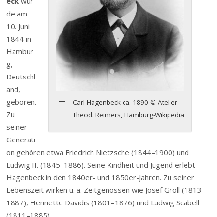
eck
wur
de am
10. Juni
1844 in
Hambur
g,
Deutschl
and,
geboren.
Carl Hagenbeck ca. 1890 © Atelier
Zu
Theod. Reimers, Hamburg-Wikipedia
seiner
Generati
on gehören etwa Friedrich Nietzsche (1844–1900) und
Ludwig II. (1845–1886). Seine Kindheit und Jugend erlebt
Hagenbeck in den 1840er- und 1850er-Jahren. Zu seiner
Lebenszeit wirken u. a. Zeitgenossen wie Josef Groll (1813–
1887), Henriette Davidis (1801–1876) und Ludwig Scabell
(1811–1885).