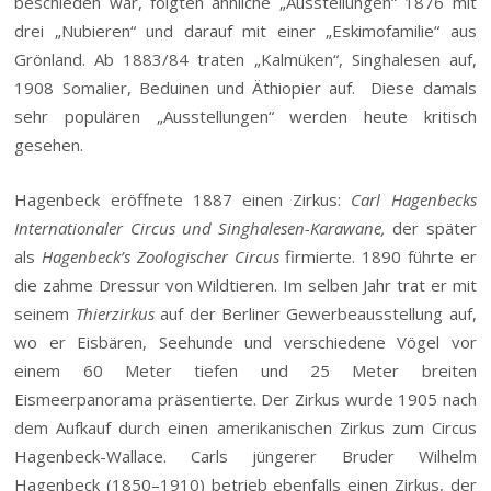
beschieden war, folgten ähnliche „Ausstellungen“ 1876 mit
drei „Nubieren“ und darauf mit einer „Eskimofamilie“ aus
Grönland. Ab 1883/84 traten „Kalmüken“, Singhalesen auf,
1908 Somalier, Beduinen und Äthiopier auf. Diese damals
sehr populären „Ausstellungen“ werden heute kritisch
gesehen.
Hagenbeck eröffnete 1887 einen Zirkus:
Carl Hagenbecks
Internationaler Circus und Singhalesen-Karawane,
der später
als
Hagenbeck’s Zoologischer Circus
firmierte. 1890 führte er
die zahme Dressur von Wildtieren. Im selben Jahr trat er mit
seinem
Thierzirkus
auf der Berliner Gewerbeausstellung auf,
wo er Eisbären, Seehunde und verschiedene Vögel vor
einem 60 Meter tiefen und 25 Meter breiten
Eismeerpanorama präsentierte. Der Zirkus wurde 1905 nach
dem Aufkauf durch einen amerikanischen Zirkus zum Circus
Hagenbeck-Wallace. Carls jüngerer Bruder Wilhelm
Hagenbeck (1850–1910) betrieb ebenfalls einen Zirkus, der