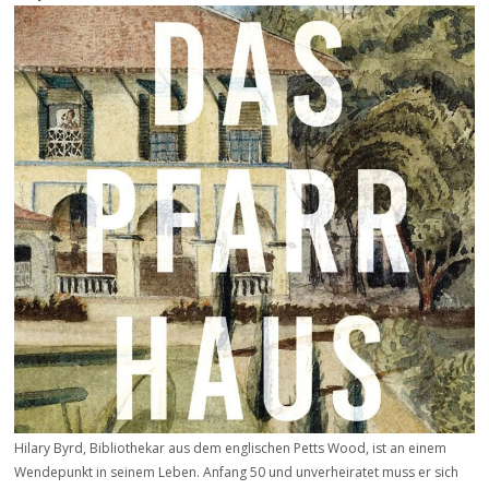
Hilary Byrd, Bibliothekar aus dem englischen Petts Wood, ist an einem
Wendepunkt in seinem Leben. Anfang 50 und unverheiratet muss er sich