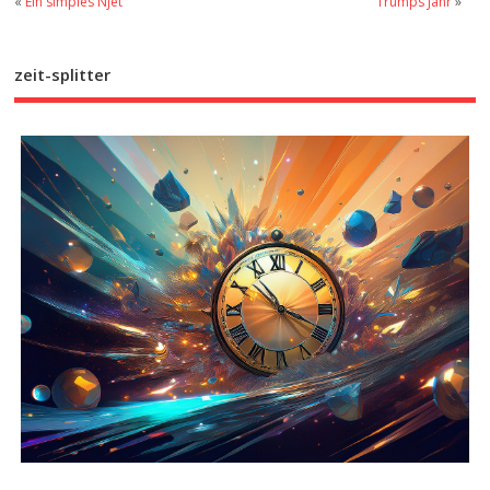
«
Ein simples Njet
Trumps Jahr
»
zeit-splitter