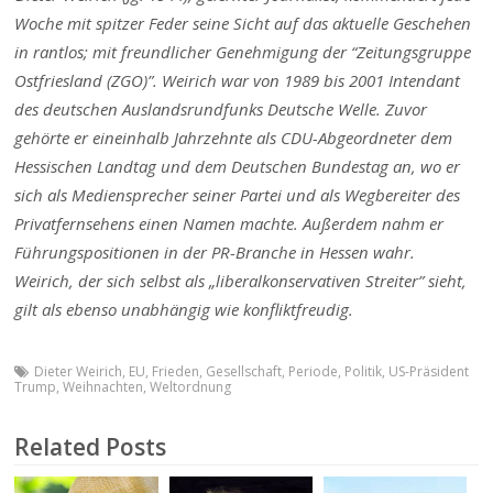
Woche mit spitzer Feder seine Sicht auf das aktuelle Geschehen
in rantlos; mit freundlicher Genehmigung der “Zeitungsgruppe
Ostfriesland (ZGO)”. Weirich war von 1989 bis 2001 Intendant
des deutschen Auslandsrundfunks Deutsche Welle. Zuvor
gehörte er eineinhalb Jahrzehnte als CDU-Abgeordneter dem
Hessischen Landtag und dem Deutschen Bundestag an, wo er
sich als Mediensprecher seiner Partei und als Wegbereiter des
Privatfernsehens einen Namen machte. Außerdem nahm er
Führungspositionen in der PR-Branche in Hessen wahr.
Weirich, der sich selbst als „liberalkonservativen Streiter” sieht,
gilt als ebenso unabhängig wie konfliktfreudig.
Dieter Weirich
,
EU
,
Frieden
,
Gesellschaft
,
Periode
,
Politik
,
US-Präsident
Trump
,
Weihnachten
,
Weltordnung
Related Posts