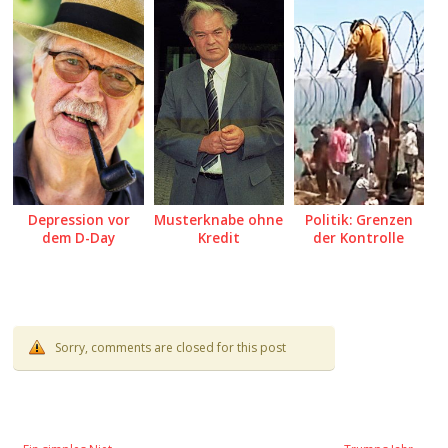
Depression vor
Musterknabe ohne
Politik: Grenzen
dem D-Day
Kredit
der Kontrolle
Sorry, comments are closed for this post