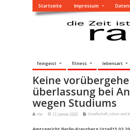
Startseite
Impressum
Daten
feingeist
fitness
lebensart
Keine vorübergehe
überlassung bei A
wegen Studiums
ssp
17. Januar 2025
Gesellschaft
,
Leben und 
Amtsgericht Berlin-Kreuzberg
Urteil
15.03.2