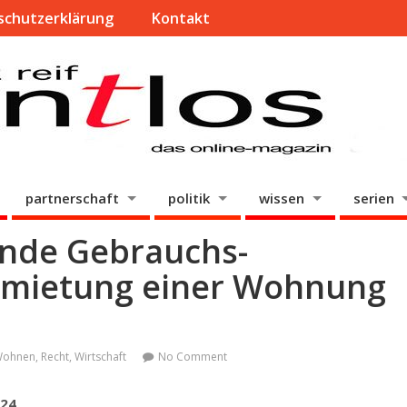
schutzerklärung
Kontakt
partnerschaft
politik
wissen
serien
nde Gebrauchs­
nmietung einer Wohnung
Wohnen
,
Recht
,
Wirtschaft
No Comment
024