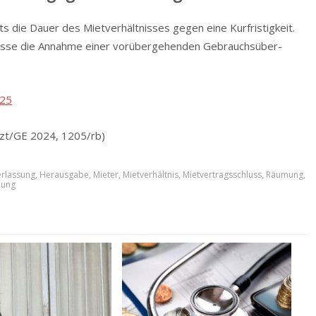
die Dauer des Mietver­hält­nisses gegen eine Kurfristigkeit.
lasse die Annahme einer vorübergehenden Gebrauchs­über­
025
 (zt/GE 2024, 1205/rb)
rlassung
,
Herausgabe
,
Mieter
,
Mietverhältnis
,
Mietvertragsschluss
,
Räumung
,
ung