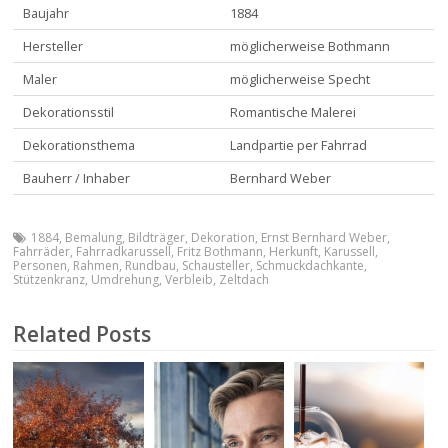
Baujahr
1884
Hersteller
möglicherweise Bothmann
Maler
möglicherweise Specht
Dekorationsstil
Romantische Malerei
Dekorationsthema
Landpartie per Fahrrad
Bauherr / Inhaber
Bernhard Weber
1884
,
Bemalung
,
Bildträger
,
Dekoration
,
Ernst Bernhard Weber
,
Fahrräder
,
Fahrradkarussell
,
Fritz Bothmann
,
Herkunft
,
Karussell
,
Personen
,
Rahmen
,
Rundbau
,
Schausteller
,
Schmuckdachkante
,
Stützenkranz
,
Umdrehung
,
Verbleib
,
Zeltdach
Related Posts