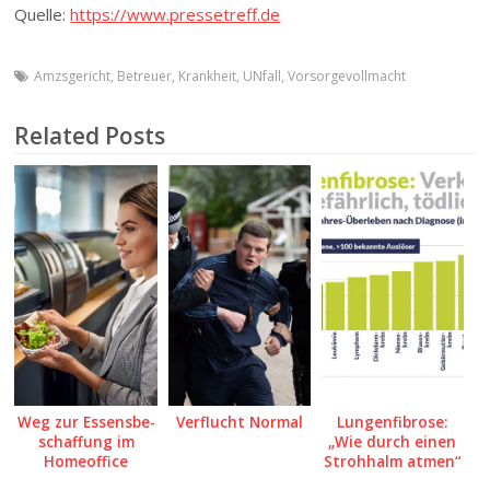
Quelle:
https://www.pressetreff.de
Amzsgericht
,
Betreuer
,
Krankheit
,
UNfall
,
Vorsorgevollmacht
Related Posts
Weg zur Essens­be­
Verflucht Normal
Lungenfibrose:
schaffung im
„Wie durch einen
Homeoffice
Strohhalm atmen“