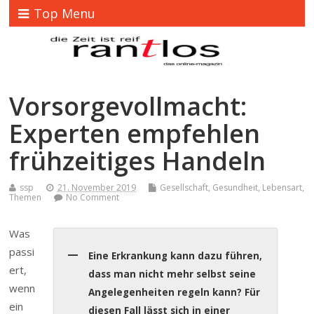
Top Menu
Vorsorgevollmacht:
Experten empfehlen
frühzeitiges Handeln
ssp
21. November 2019
Gesellschaft
,
Gesundheit
,
Lebensart
,
Themen
No Comment
Was
passi
Eine Erkrankung kann dazu führen,
ert,
dass man nicht mehr selbst seine
wenn
Angelegenheiten regeln kann? Für
ein
diesen Fall lässt sich in einer