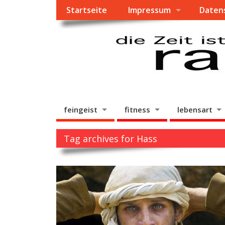
Startseite
Impressum
Daten
feingeist
fitness
lebensart
Tag archives for Hass