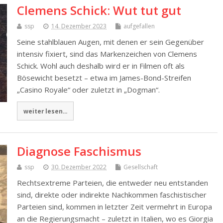
Clemens Schick: Wut tut gut
ssp
14. Dezember 2023
aufgefallen
Seine stahlblauen Augen, mit denen er sein Gegenüber
intensiv fixiert, sind das Markenzeichen von Clemens
Schick. Wohl auch deshalb wird er in Filmen oft als
Bösewicht besetzt – etwa im James-Bond-Streifen
„Casino Royale“ oder zuletzt in „Dogman“.
weiter lesen...
Diagnose Faschismus
ssp
30. Dezember 2022
Gesellschaft
Rechtsextreme Parteien, die entweder neu entstanden
sind, direkte oder indirekte Nachkommen faschistischer
Parteien sind, kommen in letzter Zeit vermehrt in Europa
an die Regierungsmacht – zuletzt in Italien, wo es Giorgia