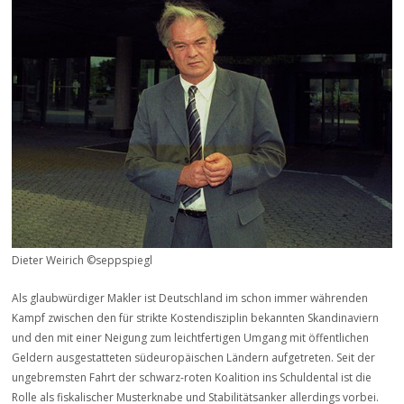
Dieter Weirich ©seppspiegl
Als glaubwürdiger Makler ist Deutschland im schon immer währenden
Kampf zwischen den für strikte Kostendisziplin bekannten Skandinaviern
und den mit einer Neigung zum leichtfertigen Umgang mit öffentlichen
Geldern ausgestatteten südeuropäischen Ländern aufgetreten. Seit der
ungebremsten Fahrt der schwarz-roten Koalition ins Schuldental ist die
Rolle als fiskalischer Musterknabe und Stabilitätsanker allerdings vorbei.