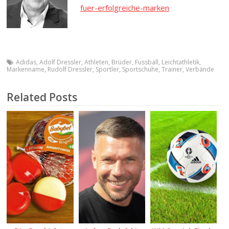
fuer-erfolgreiche-marken
Adidas
,
Adolf Dressler
,
Athleten
,
Brüder
,
Fussball
,
Leichtathletik
,
Markenname
,
Rudolf Dressler
,
Sportler
,
Sportschuhe
,
Trainer
,
Verbände
Related Posts