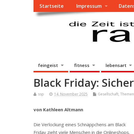
Startseite
Impressum
Daten
feingeist
fitness
lebensart
Black Friday: Siche
ssp
14. November 2025
Gesellschaft
,
Themen
von
Kathleen Altmann
Die Verlockung eines Schnäppchens am Black
Friday zieht viele Menschen in die Onlineshops.