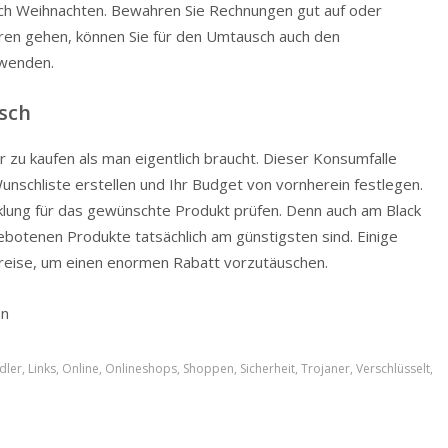
ach Weihnachten. Bewahren Sie Rechnungen gut auf oder
loren gehen, können Sie für den Umtausch auch den
rwenden.
sch
r zu kaufen als man eigentlich braucht. Dieser Konsumfalle
unschliste erstellen und Ihr Budget von vornherein festlegen.
icklung für das gewünschte Produkt prüfen. Denn auch am Black
gebotenen Produkte tatsächlich am günstigsten sind. Einige
reise, um einen enormen Rabatt vorzutäuschen.
en
dler
,
Links
,
Online
,
Onlineshops
,
Shoppen
,
Sicherheit
,
Trojaner
,
Verschlüsselt
,