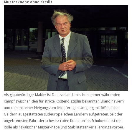
Musterknabe ohne Kredit
Als glaubwürdiger Makler ist Deutschland im schon immer währenden
Kampf zwischen den für strikte Kostendisziplin bekannten Skandinaviern
und den mit einer Neigung zum leichtfertigen Umgang mit öffentlichen
Geldern ausgestatteten südeuropäischen Ländern aufgetreten. Seit der
ungebremsten Fahrt der schwarz-roten Koalition ins Schuldental ist die
Rolle als fiskalischer Musterknabe und Stabilitätsanker allerdings vorbei.