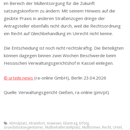
im Bereich der Müllentsorgung für die Zukunft
satzungskonform zu ändern. Mit seinem Hinweis auf die
geübte Praxis in anderen Straßenzügen dringe der
Antragsteller ebenfalls nicht durch, weil die Rechtsordnung
ein Recht auf Gleich­be­handlung im Unrecht nicht kenne.
Die Entscheidung ist noch nicht rechtskräftig. Die Beteiligten
können dagegen binnen zwei Wochen Beschwerde beim
Hessischen Verwal­tungs­ge­richtshof in Kassel einlegen.
© urteile.news
(ra-online GmbH), Berlin 23.04.2026
Quelle: Verwaltungsgericht Gießen, ra-online (pm/pt)
Abholplatz
,
Abstellort
,
Anwesen
,
Eilantrag
,
Erfolg
,
Grundstückseigentümer
,
Müllbe­häl­ter­stellplatz
,
Mülltonnen
,
Recht
,
Urteil
,