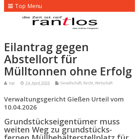
Top Menu
Eilantrag gegen
Abstellort für
Mülltonnen ohne Erfolg
ssp
24. April 2026
Gesellschaft
,
Recht
,
Wirtschaft
Verwaltungsgericht Gießen
Urteil vom
10.04.2026
Grund­s­tücks­ei­gentümer muss
weiten Weg zu grund­s­tücks­
fernen Müllbe­häl­ter­stellplatz für