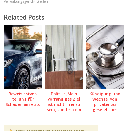
Verwaltungsgericht Gießen
Related Posts
Beweis­last­ver­
Politik: „Mein
Kündigung und
teilung für
vorrangiges Ziel
Wechsel von
Schaden am Auto
ist nicht, frei zu
privater zu
sein, sondern ein
gesetzlicher
Mensch zu sein.“
Kranken­ver­si­
cherung