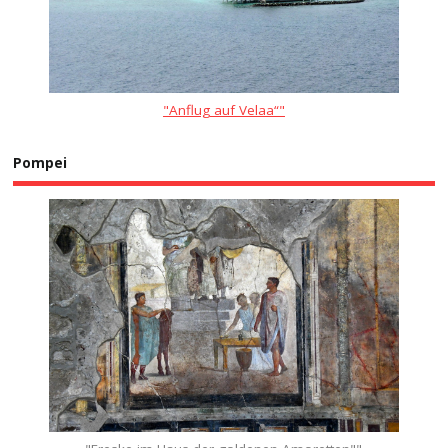
"Anflug auf Velaa“"
Pompei