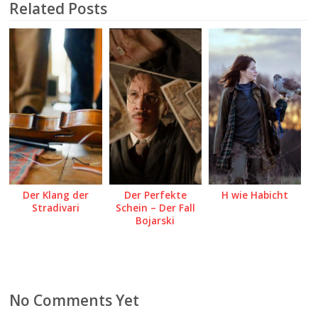
Related Posts
Der Klang der
Der Perfekte
H wie Habicht
Stradivari
Schein – Der Fall
Bojarski
No Comments Yet