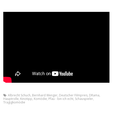
Albrecht Schuch
,
Bernhard Wenger
,
Deutscher Filmpreis
,
DRama
,
Hauptrolle
,
Kinotipp
,
Komödie
,
Pfau - bin ich echt
,
Schauspieler
,
Tragigkomödie