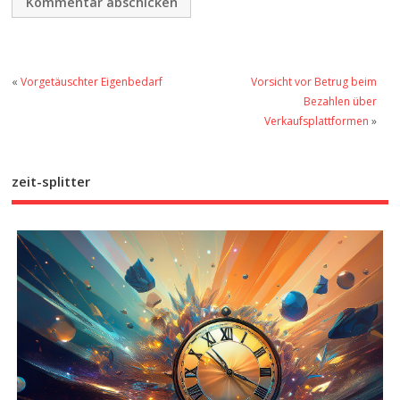
«
Vorgetäuschter Eigenbedarf
Vorsicht vor Betrug beim
Bezahlen über
Verkaufsplattformen
»
zeit-splitter