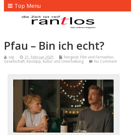
Top Menu
Pfau – Bin ich echt?
ssp
21. Februar 2025
feingeist
,
Film und Fernsehen
,
Gesellschaft
,
Kinotipp
,
Kultur und Unterhaltung
No Comment