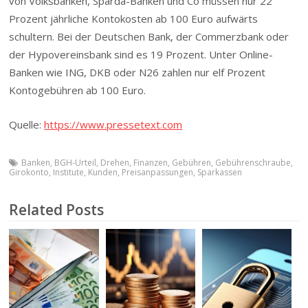
von Volksbanken, Sparda-Banken und Co müssen nur 22
Prozent jährliche Kontokosten ab 100 Euro aufwärts
schultern. Bei der Deutschen Bank, der Commerzbank oder
der Hypovereinsbank sind es 19 Prozent. Unter Online-
Banken wie ING, DKB oder N26 zahlen nur elf Prozent
Kontogebühren ab 100 Euro.
Quelle:
https://www.pressetext.com
Banken
,
BGH-Urteil
,
Drehen
,
Finanzen
,
Gebühren
,
Gebührenschraube
,
Girokonto
,
Institute
,
Kunden
,
Preisanpassungen
,
Sparkassen
Related Posts