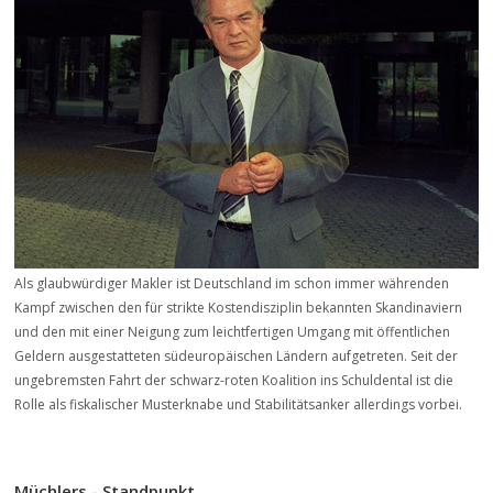
Als glaubwürdiger Makler ist Deutschland im schon immer währenden
Kampf zwischen den für strikte Kostendisziplin bekannten Skandinaviern
und den mit einer Neigung zum leichtfertigen Umgang mit öffentlichen
Geldern ausgestatteten südeuropäischen Ländern aufgetreten. Seit der
ungebremsten Fahrt der schwarz-roten Koalition ins Schuldental ist die
Rolle als fiskalischer Musterknabe und Stabilitätsanker allerdings vorbei.
Müchlers - Standpunkt