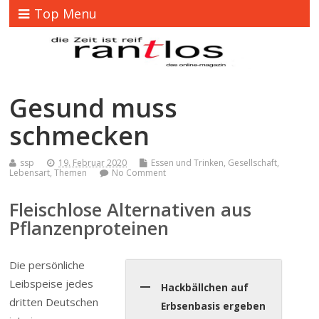
Top Menu
Gesund muss
schmecken
ssp
19. Februar 2020
Essen und Trinken
,
Gesellschaft
,
Lebensart
,
Themen
No Comment
Fleischlose Alternativen aus
Pflanzenproteinen
Die persönliche
Leibspeise jedes
Hackbällchen auf
dritten Deutschen
Erbsenbasis ergeben