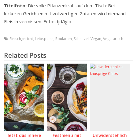
Titelfoto:
Die volle Pflanzenkraft auf dem Tisch: Bei
leckeren Gerichten mit vollwertigen Zutaten wird niemand
Fleisch vermissen. Foto: djd/iglo
Fleischgericht
,
Leibspeise
,
Rouladen
,
Schnitzel
,
Vegan
,
Vegetarisch
Related Posts
Jetzt das innere
Festmenü mit
Unwiderstehlich