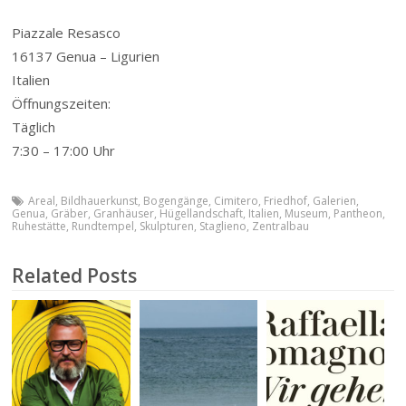
Piazzale Resasco
16137
Genua
–
Ligurien
Italien
Öffnungszeiten:
Täglich
7:30 – 17:00 Uhr
Areal
,
Bildhauerkunst
,
Bogengänge
,
Cimitero
,
Friedhof
,
Galerien
,
Genua
,
Gräber
,
Granhäuser
,
Hügellandschaft
,
Italien
,
Museum
,
Pantheon
,
Ruhestätte
,
Rundtempel
,
Skulpturen
,
Staglieno
,
Zentralbau
Related Posts