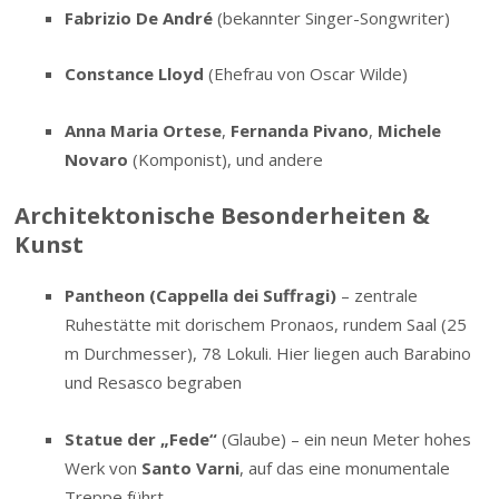
Fabrizio De André
(bekannter Singer-Songwriter)
Constance Lloyd
(Ehefrau von Oscar Wilde)
Anna Maria Ortese
,
Fernanda Pivano
,
Michele
Novaro
(Komponist), und andere
Architektonische Besonderheiten &
Kunst
Pantheon (Cappella dei Suffragi)
– zentrale
Ruhestätte mit dorischem Pronaos, rundem Saal (25
m Durchmesser), 78 Lokuli. Hier liegen auch Barabino
und Resasco begraben
Statue der „Fede“
(Glaube) – ein neun Meter hohes
Werk von
Santo Varni
, auf das eine monumentale
Treppe führt