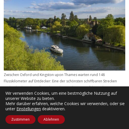
Zwischen Oxford und Kingston upon Thames warten rund 148
Flusskilometer auf Entdecker: Eine der schönsten schiffbaren Strecken
Englands, die sich in aller Ruhe und ganz ohne Bootsführerschein per
Wir verwenden Cookies, um eine bestmögliche Nutzung auf
Hausboot erkunden lässt.
unserer Website zu bieten.
Mehr darüber erfahren, welche Cookies wir verwenden, oder sie
unter
Einstellungen
deaktivieren.
Medizin
Zustimmen
Ablehnen