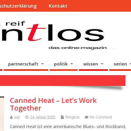
schutzerklärung
Kontakt
partnerschaft
politik
wissen
serien
Canned Heat – Let’s Work
Together
ssp
24. Januar 2025
feingeist
No Comment
Canned Heat ist eine amerikanische Blues- und Rockband,