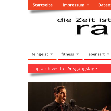
Startseite
Impressum
Daten
feingeist
fitness
lebensart
Tag archives for Ausgangslage