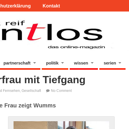
hutzerklärung
Kontakt
partnerschaft
politik
wissen
serien
frau mit Tiefgang
nd Fernsehen
,
Gesellschaft
No Comment
ese Frau zeigt Wumms