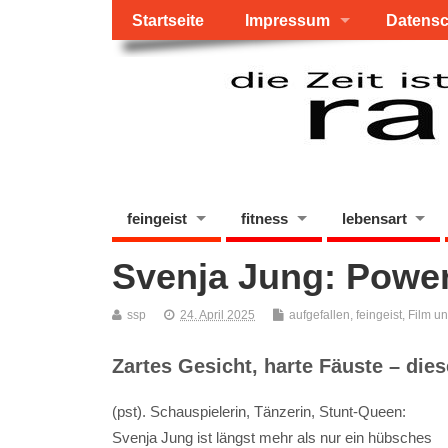
Startseite
Impressum
Datensc
feingeist
fitness
lebensart
Svenja Jung: Power
ssp
24. April 2025
aufgefallen
,
feingeist
,
Film u
Zartes Gesicht, harte Fäuste – di
(pst). Schauspielerin, Tänzerin, Stunt-Queen:
Svenja Jung ist längst mehr als nur ein hübsches