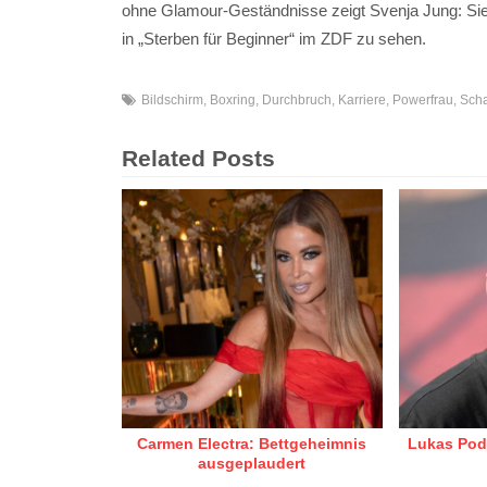
ohne Glamour-Geständnisse zeigt Svenja Jung: Sie i
in „Sterben für Beginner“ im ZDF zu sehen.
Bildschirm
,
Boxring
,
Durchbruch
,
Karriere
,
Powerfrau
,
Scha
Related Posts
Carmen Electra: Bettgeheimnis
Lukas Pod
ausgeplaudert