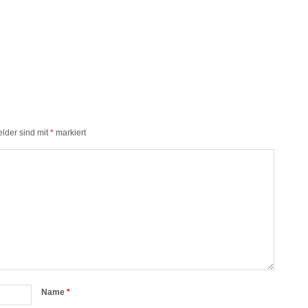
elder sind mit
*
markiert
Name
*