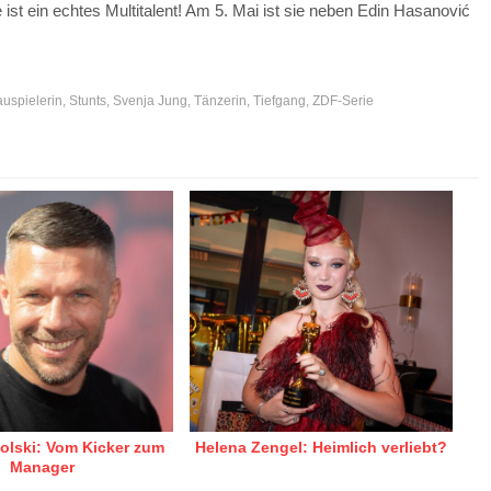
st ein echtes Multitalent! Am 5. Mai ist sie neben Edin Hasanović
uspielerin
,
Stunts
,
Svenja Jung
,
Tänzerin
,
Tiefgang
,
ZDF-Serie
olski: Vom Kicker zum
Helena Zengel: Heimlich verliebt?
Manager