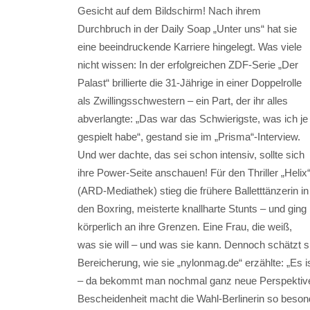
Gesicht auf dem Bildschirm! Nach ihrem
Durchbruch in der Daily Soap „Unter uns“ hat sie
eine beeindruckende Karriere hingelegt. Was viele
nicht wissen: In der erfolgreichen ZDF-Serie „Der
Palast“ brillierte die 31-Jährige in einer Doppelrolle
als Zwillingsschwestern – ein Part, der ihr alles
abverlangte: „Das war das Schwierigste, was ich je
gespielt habe“, gestand sie im „Prisma“-Interview.
Und wer dachte, das sei schon intensiv, sollte sich
ihre Power-Seite anschauen! Für den Thriller „Helix
(ARD-Mediathek) stieg die frühere Balletttänzerin in
den Boxring, meisterte knallharte Stunts – und ging
körperlich an ihre Grenzen. Eine Frau, die weiß,
was sie will – und was sie kann. Dennoch schätzt s
Bereicherung, wie sie „nylonmag.de“ erzählte: „Es 
– da bekommt man nochmal ganz neue Perspektiven
Bescheidenheit macht die Wahl-Berlinerin so besonde