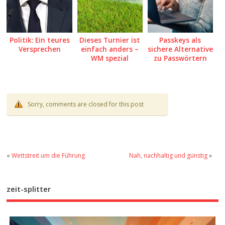
Politik: Ein teures
Dieses Turnier ist
Passkeys als
Versprechen
einfach anders –
sichere Alternative
WM spezial
zu Passwörtern
Sorry, comments are closed for this post
«
Wettstreit um die Führung
Nah, nachhaltig und günstig
»
zeit-splitter