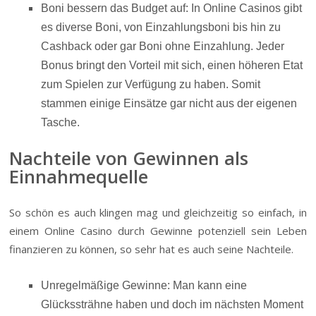
Boni bessern das Budget auf: In Online Casinos gibt
es diverse Boni, von Einzahlungsboni bis hin zu
Cashback oder gar Boni ohne Einzahlung. Jeder
Bonus bringt den Vorteil mit sich, einen höheren Etat
zum Spielen zur Verfügung zu haben. Somit
stammen einige Einsätze gar nicht aus der eigenen
Tasche.
Nachteile von Gewinnen als
Einnahmequelle
So schön es auch klingen mag und gleichzeitig so einfach, in
einem Online Casino durch Gewinne potenziell sein Leben
finanzieren zu können, so sehr hat es auch seine Nachteile.
Unregelmäßige Gewinne: Man kann eine
Glückssträhne haben und doch im nächsten Moment