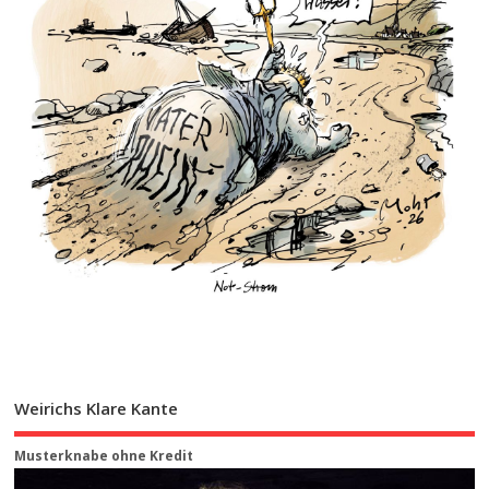
Weirichs Klare Kante
Musterknabe ohne Kredit