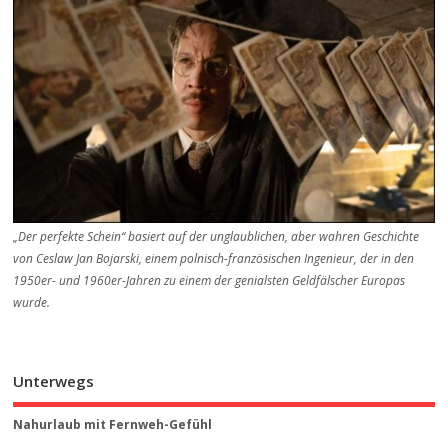
„Der perfekte Schein“ basiert auf der unglaublichen, aber wahren Geschichte
von Ceslaw Jan Bojarski, einem polnisch-französischen Ingenieur, der in den
1950er- und 1960er-Jahren zu einem der genialsten Geldfälscher Europas
wurde.
Unterwegs
Nahurlaub mit Fernweh-Gefühl