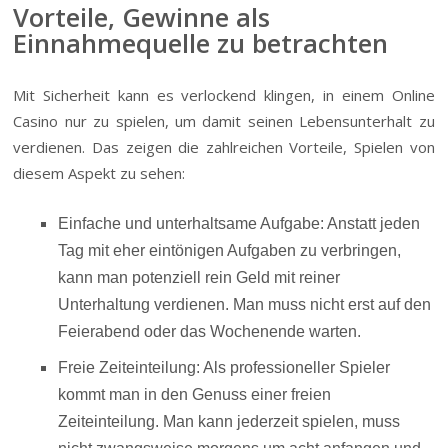
Vorteile, Gewinne als
Einnahmequelle zu betrachten
Mit Sicherheit kann es verlockend klingen, in einem Online
Casino nur zu spielen, um damit seinen Lebensunterhalt zu
verdienen. Das zeigen die zahlreichen Vorteile, Spielen von
diesem Aspekt zu sehen:
Einfache und unterhaltsame Aufgabe: Anstatt jeden
Tag mit eher eintönigen Aufgaben zu verbringen,
kann man potenziell rein Geld mit reiner
Unterhaltung verdienen. Man muss nicht erst auf den
Feierabend oder das Wochenende warten.
Freie Zeiteinteilung: Als professioneller Spieler
kommt man in den Genuss einer freien
Zeiteinteilung. Man kann jederzeit spielen, muss