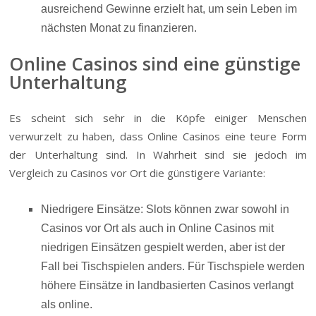
ausreichend Gewinne erzielt hat, um sein Leben im
nächsten Monat zu finanzieren.
Online Casinos sind eine günstige
Unterhaltung
Es scheint sich sehr in die Köpfe einiger Menschen
verwurzelt zu haben, dass Online Casinos eine teure Form
der Unterhaltung sind. In Wahrheit sind sie jedoch im
Vergleich zu Casinos vor Ort die günstigere Variante:
Niedrigere Einsätze: Slots können zwar sowohl in
Casinos vor Ort als auch in Online Casinos mit
niedrigen Einsätzen gespielt werden, aber ist der
Fall bei Tischspielen anders. Für Tischspiele werden
höhere Einsätze in landbasierten Casinos verlangt
als online.