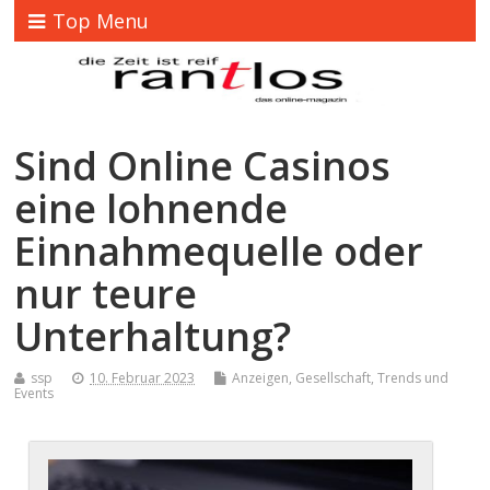
Top Menu
Sind Online Casinos
eine lohnende
Einnahmequelle oder
nur teure
Unterhaltung?
ssp
10. Februar 2023
Anzeigen
,
Gesellschaft
,
Trends und
Events