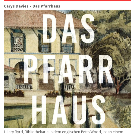
Carys Davies – Das Pfarrhaus
Hilary Byrd, Bibliothekar aus dem englischen Petts Wood, ist an einem