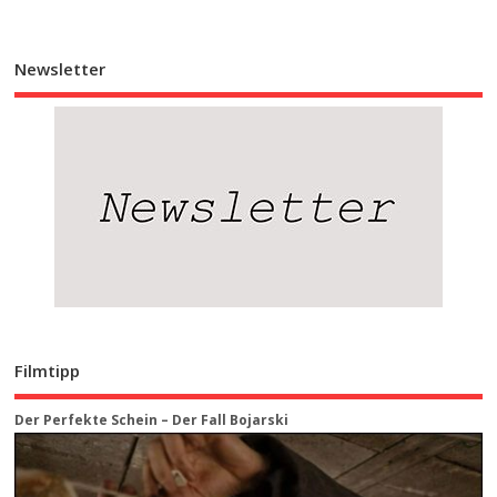
Newsletter
Filmtipp
Der Perfekte Schein – Der Fall Bojarski