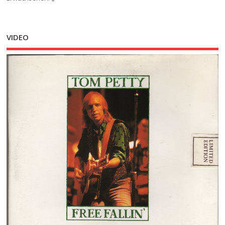
VIDEO