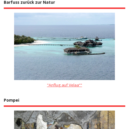
Barfuss zurück zur Natur
"Anflug auf Velaa“"
Pompei