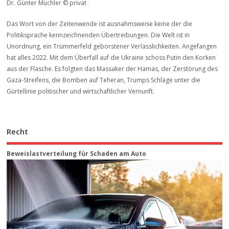
Dr. Günter Müchler © privat
Das Wort von der Zeitenwende ist ausnahmsweise keine der die
Politiksprache kennzeichnenden Übertreibungen. Die Welt ist in
Unordnung, ein Trümmerfeld geborstener Verlässlichkeiten. Angefangen
hat alles 2022. Mit dem Überfall auf die Ukraine schoss Putin den Korken
aus der Flasche. Es folgten das Massaker der Hamas, der Zerstörung des
Gaza-Streifens, die Bomben auf Teheran, Trumps Schläge unter die
Gürtellinie politischer und wirtschaftlicher Vernunft.
Recht
Beweis­last­ver­teilung für Schaden am Auto