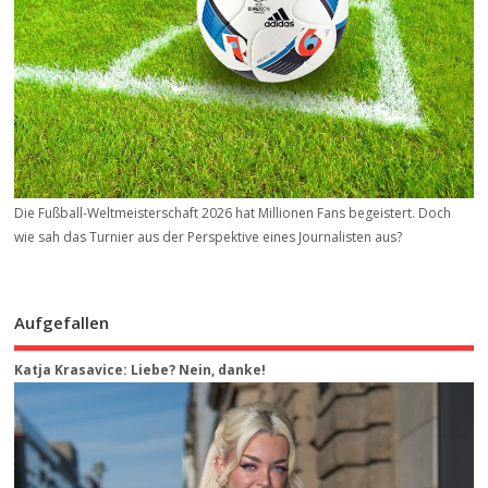
Die Fußball-Weltmeisterschaft 2026 hat Millionen Fans begeistert. Doch
wie sah das Turnier aus der Perspektive eines Journalisten aus?
Aufgefallen
Katja Krasavice: Liebe? Nein, danke!