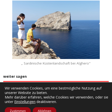
„ Sardinische Küstenlandschaft bei Alghero"
weiter sagen
Wir verwenden Cookies, um eine bestmögliche Nutzung auf
unserer Website zu bieten.
Mehr darüber erfahren, welche Cookies wir verwenden, oder sie
unter
Einstellungen
deaktivieren.
Copyright ©2026. rantlos
Zustimmen
Ablehnen