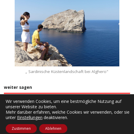
„ Sardinische Küstenlandschaft bei Alghero"
weiter sagen
Wir verwenden Cookies, um eine bestmögliche Nutzung auf
unserer Website zu bieten.
Mehr darüber erfahren, welche Cookies wir verwenden, oder sie
unter
Einstellungen
deaktivieren.
Copyright ©2026. rantlos
Zustimmen
Ablehnen
Home
Impressum
Datenschutzerklärung
Kontakt
Anmelden