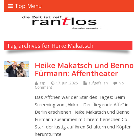
Top Menu
Tag archives for Heike Makatsch
Heike Makatsch und Benno
Fürmann: Affentheater
ssp
17. Juni 2025
aufgefallen
No
Comment
Das Äffchen war der Star des Tages: Beim
Screening von „Akiko – Der fliegende Affe“ in
Berlin erschienen Heike Makatsch und Benno
Fürmann zusammen mit ihrem tierischen Co-
Star, der lustig auf ihren Schultern und Köpfen
herumturnte.