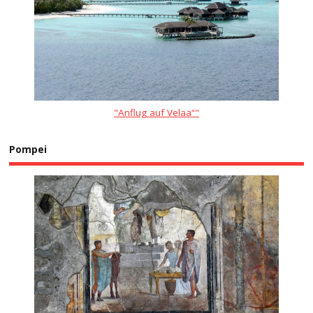
"Anflug auf Velaa“"
Pompei