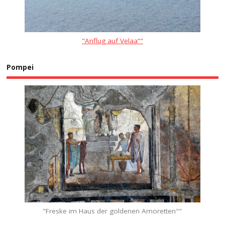
"Anflug auf Velaa“"
Pompei
"Freske im Haus der goldenen Amoretten""