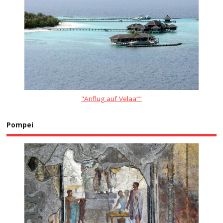
"Anflug auf Velaa“"
Pompei