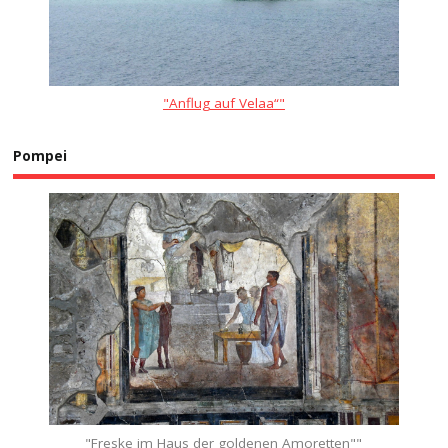
"Anflug auf Velaa“"
Pompei
"Freske im Haus der goldenen Amoretten""