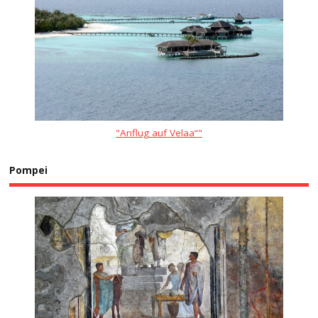
"Anflug auf Velaa“"
Pompei