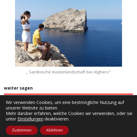
„ Sardinische Küstenlandschaft bei Alghero"
weiter sagen
Wir verwenden Cookies, um eine bestmögliche Nutzung auf
unserer Website zu bieten.
Mehr darüber erfahren, welche Cookies wir verwenden, oder sie
unter
Einstellungen
deaktivieren.
Copyright ©2026. rantlos
Zustimmen
Ablehnen
Home
Impressum
Datenschutzerklärung
Kontakt
Anmelden