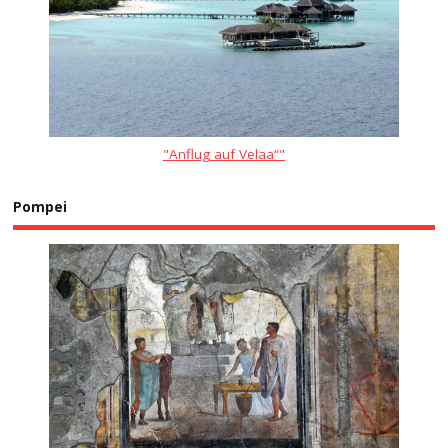
"Anflug auf Velaa“"
Pompei